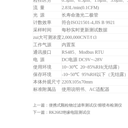
粒径区分
0.3μm、0.5μm、1.0μm、3.0μm、5
流 量
2.83L/min(0.1CFM)
光 源
长寿命激光二极管
计数效率
符合ISO21501-4,JIS B 9921
采样时间
每秒实时更新测试数据
zui大可测浓度
2,000,000CNT/f t3
工作气源
内置泵
通讯接口
RS485、Modbus RTU
电 源
DC电源 DC9V~-28V
使用环境
10~30℃ 20~85%RH(无结露）
保存环境
-10~50℃ 95%RH以下（无结露
本体外观尺寸
220X105x70mm
标准附属品
使用说明书、AC适配器
上一篇：
便携式颗粒物过滤率测试仪/熔喷布检测仪
下一篇：
RK2682绝缘电阻测试仪