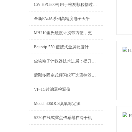
CW-HPC600可用于检测颗粒物过滤效率
全新FA/JA系列高精度电子天平
MH210里氏硬度计携带方便，更换更灵活。特别适合工作现场和野外作业
Equotip 550 便携式金属硬度计
尘埃粒子计数器技术进展：提升工业与实验室环境的洁净度
蒙那多固定式频闪仪可选遥控器将操作距离延长至30米
VF-1G过滤器检漏仪
Model 306OCS臭氧标定源
S220在线式露点传感器在冷干机和干燥机的露点测量