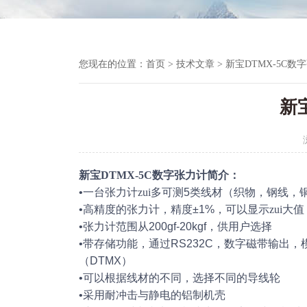
您现在的位置：
首页
>
技术文章
> 新宝DTMX-5C数
新
新宝
DTMX-5C数字
张力计
简介：
•一台张力计
zui
多可测5类线材（织物，钢线，
•高精度的张力计，精度±1%，可以显示
zui
大值
•张力计范围从200gf-20kgf，供用户选择
•带存储功能，通过RS232C，数字磁带输出
（DTMX）
•可以根据线材的不同，选择不同的导线轮
•采用耐冲击与静电的铝制机壳