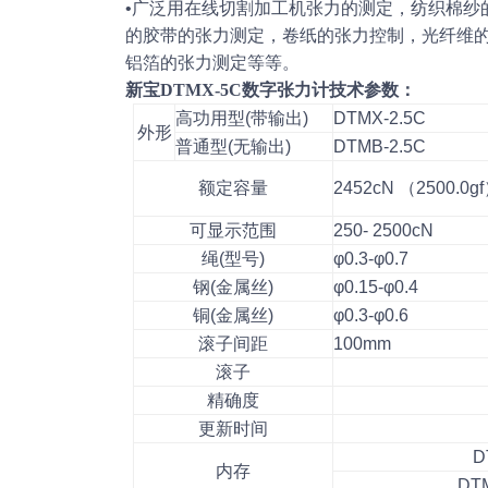
•广泛用在线切割加工机张力的测定，纺织棉纱
的胶带的张力测定，卷纸的张力控制，光纤维
铝箔的张力测定等等。
新宝
DTMX-5C数字
张力计
技术参数：
高功用型(带输出)
DTMX-2.5C
外形
普通型(无输出)
DTMB-2.5C
额定容量
2452cN （2500.0g
可显示范围
250- 2500cN
绳(型号)
φ0.3-φ0.7
钢(金属丝)
φ0.15-φ0.4
铜(金属丝)
φ0.3-φ0.6
滚子间距
100mm
滚子
精确度
更新时间
D
内存
DT