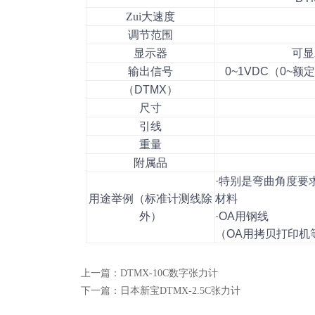
Zui
大速度
调节范围
显示器
可显
输出信号
0~1VDC（0~额
（DTMX）
尺寸
引线
重量
附属品
·特别是弯曲角度要
用途举例（标准计测线除
材料
外）
·OA用钢线
（OA用拷贝打印机
上一篇：
DTMX-10C数字张力计
下一篇：
日本新宝DTMX-2.5C张力计