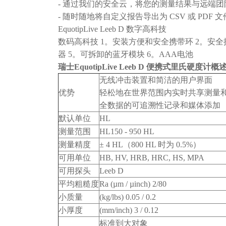
- 通过我们的安全云，将您的测量结果与远端
- 随时随地将自定义报告导出为 CSV 或 PDF 文
EquotipLive Leeb D 数字高科技
数码高科技 1。安装方便和安全携带环 2。安全
器 5。可拆卸的蓝牙模块 6。AAA电池
瑞士EquotipLive Leeb D 便携式里氏硬度计
概
无线冲击装置和简洁的用户界面
优势
轻松地在世界范围内实时共享测量
全数据的可追溯性记录和媒体添加
默认单位
HL
测量范围
HL150 - 950 HL
测量精度
± 4 HL（800 HL 时为 0.5%）
可用单位
HB, HV, HRB, HRC, HS, MPA
可用探头
Leeb D
平均粗糙度
Ra (µm / µinch) 2/80
小质量
(kg/lbs) 0.05 / 0.2
小厚度
(mm/inch) 3 / 0.12
标准到大对象