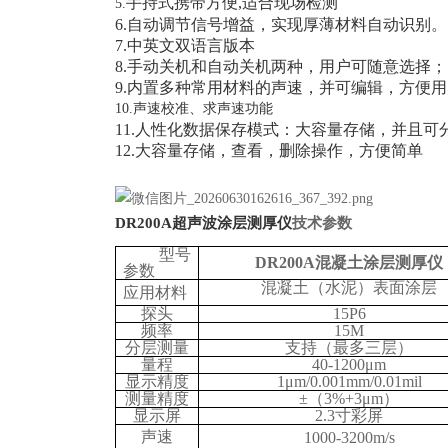
手持式携带方便,适合现场检测
5.
6.自动调节信号增益，实现厚薄材料自动识别
7.中英文双语言版本
8.手动关机和自动关机两种，用户可随意选择；
9.内置多种常用材料的声速，并可编辑，方便
10.声速校准、求声速功能
11.人性化数据保存模式：大容量存储，并且可分
12.大容量存储，查看，删除操作，方便简单
DR200A超声波涂层测厚仪
技术参数
型号
DR200A混凝土涂层测厚仪
参数
混凝土（水泥）表面涂层
应用材料
探头
15P6
频率
15M
分层测量
支持（最多三层）
量程
40-1200μm
显示精度
1μm/0.001mm/0.01mil
测量精度
±（3%+3μm）
显示屏
2.3寸彩屏
声速
1000-3200m/s