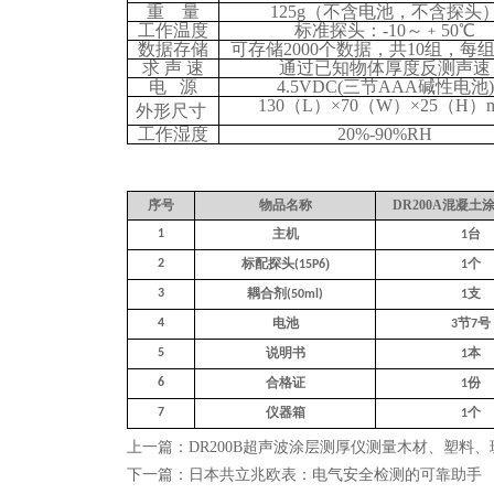
重 量
125g（不含电池，不含探头
工作温度
标准探头：-10～﹢50℃
数据存储
可存储2000个数据，共10组，每组
求 声 速
通过已知物体厚度反测声速
电 源
4.5VDC(三节AAA碱性电池)
130（L）×70（W）×25（H）
外形尺寸
工作湿度
20%-90%RH
序号
物品名称
DR200A混凝土
主机
台
1
1
标配探头
)
个
2
(15P6
1
耦合剂
支
3
(50ml)
1
电池
节
号
4
3
7
说明书
本
5
1
合格证
份
6
1
仪器箱
个
7
1
上一篇：
DR200B超声波涂层测厚仪测量木材、塑料
下一篇：
日本共立兆欧表：电气安全检测的可靠助手