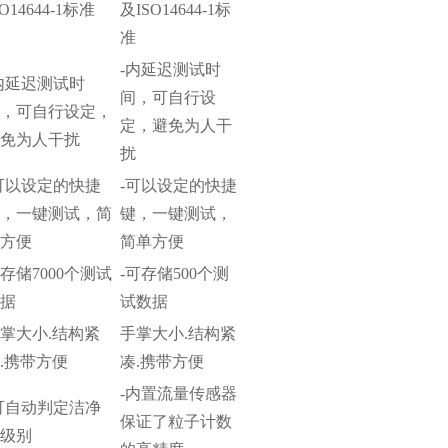
SO14644-1标准
及ISO14644-1标
准
-内延迟测试时
内延迟测试时
间，可自行设
间，可自行设定，
定，避免为人干
避免为人干扰
扰
可以设定的快捷
-可以设定的快捷
键，一键测试，简
键，一键测试，
单方便
简单方便
存储7000个测试
-可存储500个测
数据
试数据
掌大小.结构紧
手掌大小.结构紧
.携带方便
凑.携带方便
-内置流量传感器
可自动判定洁净
保证了粒子计数
度级别