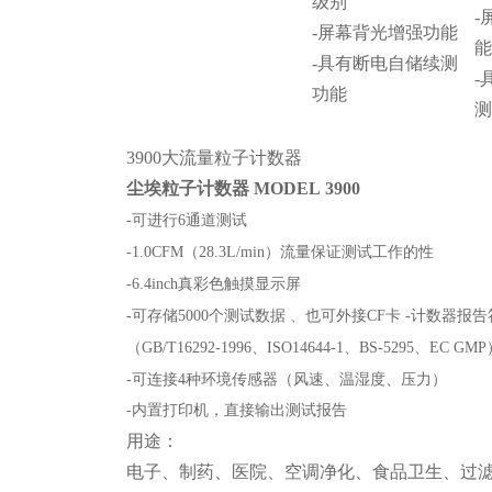
级别
-
-屏幕背光增强功能
-具有断电自储续测
-
功能
3900大流量粒子计数器
尘埃粒子计数器 MODEL 3900
-可进行6通道测试
-1.0CFM（28.3L/min）流量保证测试工作的性
-6.4inch真彩色触摸显示屏
-可存储5000个测试数据 、也可外接CF卡 -计数器
（GB/T16292-1996、ISO14644-1、BS-5295、EC GM
-可连接4种环境传感器（风速、温湿度、压力）
-内置打印机，直接输出测试报告
用途：
电子、制药、医院、空调净化、食品卫生、过滤