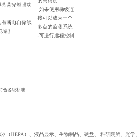
的高精度
屏幕背光增强功
-如果使用梯级连
能
接可以成为一个
具有断电自储续
多点的监测系统
测功能
-可进行远程控制
报告符合各级标准
P）
器（HEPA）、液晶显示、生物制品、硬盘、 科研院所、光学