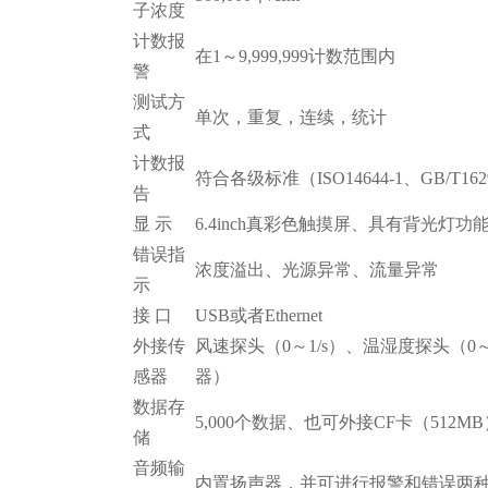
子浓度
计数报
在1～9,999,999计数范围内
警
测试方
单次，重复，连续，统计
式
计数报
符合各级标准（ISO14644-1、GB/T1629
告
显 示
6.4inch真彩色触摸屏、具有背光灯功
错误指
浓度溢出、光源异常、流量异常
示
接 口
USB或者Ethernet
外接传
风速探头（0～1/s）、温湿度探头（0～
感器
器）
数据存
5,000个数据、也可外接CF卡（512MB
储
音频输
内置扬声器，并可进行报警和错误两