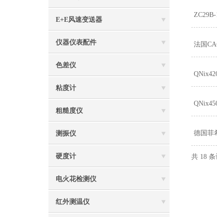
ZC29
E+E风速变送器
仪器仪表配件
法国CA
色差仪
QNix
粘度计
QNix
粗糙度仪
德国菲希
测振仪
硬度计
共 18
电火花检测仪
红外测温仪