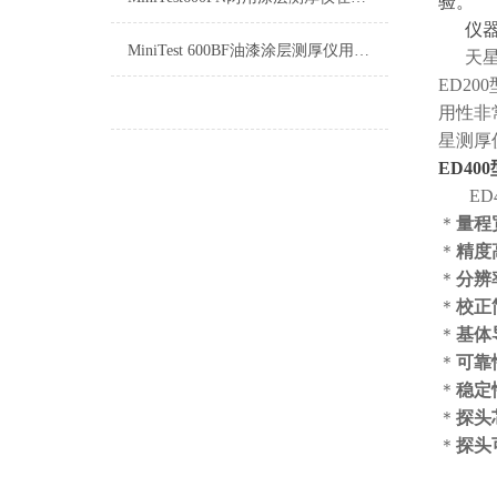
验。
仪器符
MiniTest 600BF油漆涂层测厚仪用于钢铁上的非磁性涂镀层
天星涡
ED2
用性非
星测厚
ED40
ED4
＊
量程
＊
精度
＊
分辨
＊
校正
＊
基体
＊
可靠
＊
稳定
＊
探头
＊
探头