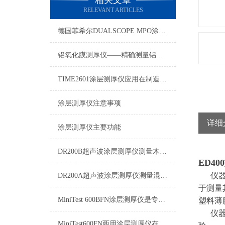
相关文章
RELEVANT ARTICLES
德国菲希尔DUALSCOPE MPO涂层测厚仪如何更改测量单位
铝氧化膜测厚仪——精确测量铝制品质量保障
TIME2601涂层测厚仪应用在制造业、金属加工业、化工业
涂层测厚仪注意事项
详细
涂层测厚仪主要功能
DR200B超声波涂层测厚仪测量木材、塑料、玻璃表面涂层厚度
ED4
仪器适
DR200A超声波涂层测厚仪测量混凝土（水泥）表面涂层厚度
于测量
MiniTest 600BFN涂层测厚仪是专为无损测量涂层厚度的。
塑料薄
仪器适
MiniTest600FN两用涂层测厚仪在磁性和非磁性基体上自动转换