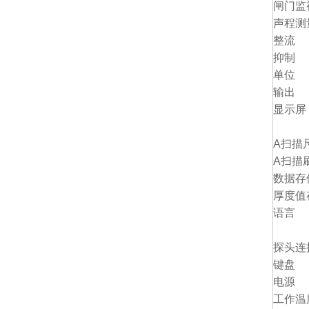
闸门监
声程测
整流
抑制
单位
输出
显示屏
A扫描
A扫描
数据存
厚度值
语言
探头连
键盘
电源
工作温