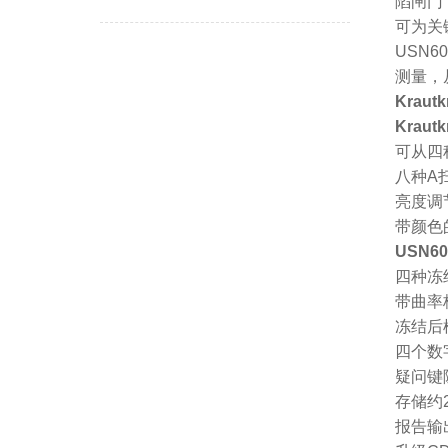
陷闸门
可为关
USN
测量，
Kraut
Krau
可从四
八种A
亮度调
带颜色
USN
四种冻
带曲率
冻结后
四个数
疑问键
存储约
报告输出