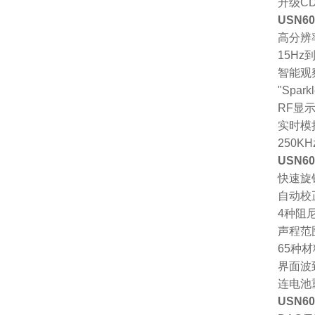
升级C
USN
高分辨率
15Hz
智能观
"Spa
RF显
实时模
250
USN
快速旋
自动校
4种阻
声程范
65种
界面波
连电池
USN