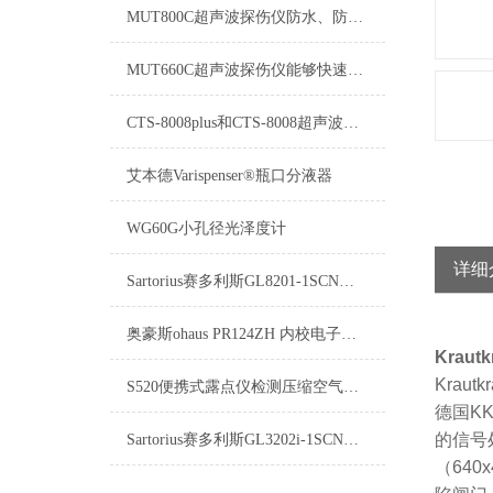
MUT800C超声波探伤仪防水、防油、防尘可达到IP65防护等级
MUT660C超声波探伤仪能够快速便捷、无损伤、地进行工件内部多种缺陷
CTS-8008plus和CTS-8008超声波探伤仪的功能区别
艾本德Varispenser®瓶口分液器
WG60G小孔径光泽度计
详细
Sartorius赛多利斯GL8201-1SCN电子天平
奥豪斯ohaus PR124ZH 内校电子天平
Kraut
Kra
S520便携式露点仪检测压缩空气全生命周期监测
德国K
的信号
Sartorius赛多利斯GL3202i-1SCN电子天平
（64