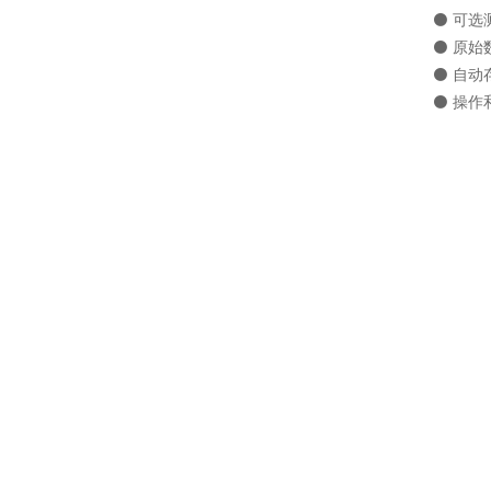
⚫ 可
⚫ 原始
⚫ 自
⚫ 操