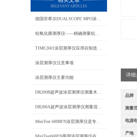
相关文章
RELEVANT ARTICLES
德国菲希尔DUALSCOPE MPO涂层测厚仪如何更改测量单位
铝氧化膜测厚仪——精确测量铝制品质量保障
TIME2601涂层测厚仪应用在制造业、金属加工业、化工业
涂层测厚仪注意事项
详细
涂层测厚仪主要功能
DR200B超声波涂层测厚仪测量木材、塑料、玻璃表面涂层厚度
品牌
DR200A超声波涂层测厚仪测量混凝土（水泥）表面涂层厚度
测量
电源
MiniTest 600BFN涂层测厚仪是专为无损测量涂层厚度的。
产地
MiniTest600FN两用涂层测厚仪在磁性和非磁性基体上自动转换