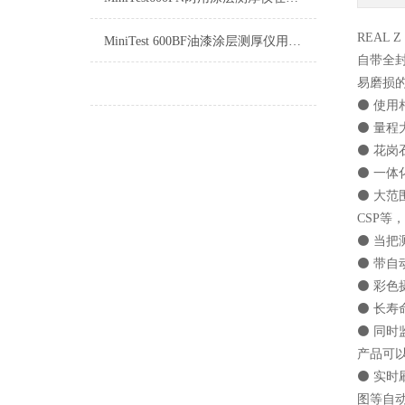
REAL Z
MiniTest 600BF油漆涂层测厚仪用于钢铁上的非磁性涂镀层
自带全
易磨损
⚫ 使用
⚫ 量程
⚫ 花岗
⚫ 一
⚫ 大范
CSP等
⚫ 当
⚫ 带
⚫ 彩色
⚫ 长寿
⚫ 同
产品可
⚫ 实时
图等自