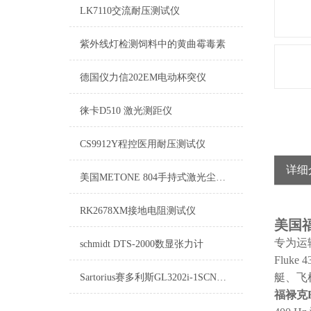
LK7110交流耐压测试仪
紫外线灯检测饲料中的黄曲霉毒素
德国仪力信202EM电动杯突仪​
徕卡D510 激光测距仪
CS9912Y程控医用耐压测试仪
详细
美国METONE 804手持式激光尘埃粒子计数器
RK2678XM接地电阻测试仪
美国福
专为运
schmidt DTS-2000数显张力计
Fluk
艇、飞
Sartorius赛多利斯GL3202i-1SCN电子天平
福禄克F