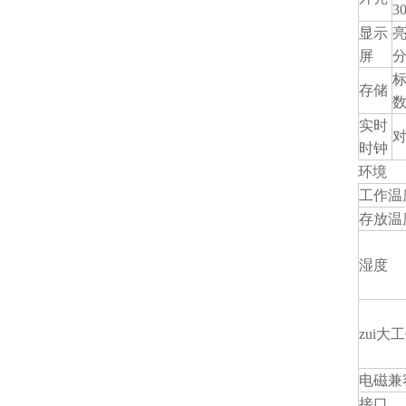
3
显示
亮
屏
分
标
存储
实时
时钟
环境
工作温
存放温
湿度
zui大
电磁兼容
接口