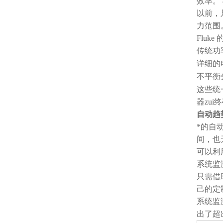
效率。
以前，
力范围
Flu
传统功率 (
详细的
不平衡
这些统
器zu
自动趋
*的自
间，也
可以利
系统监测
只需借
己的定
系统监
出了超