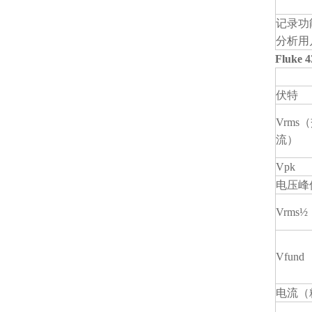
记录功
分析用
Fluk
伏特
Vrms
流）
Vpk
电压峰值
Vrms½
Vfund
电流（