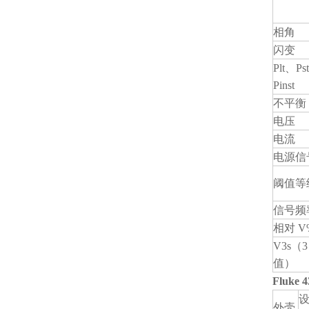
相角
闪变
Plt、Ps
Pinst
不平衡
电压
电流
电源信
阈值等
信号频
相对 V
V3s（
值）
Fluk
设
外壳