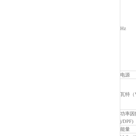
Hz
电源
瓦特（V
功率因数
j/DPF)
能量