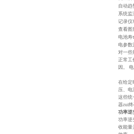
自动趋
系统监测
记录仪
查看图
电池寿
电参数
对一些
正常工
因。 
在给定
压、电
这些统
器zu
功率逆
功率逆
收能量