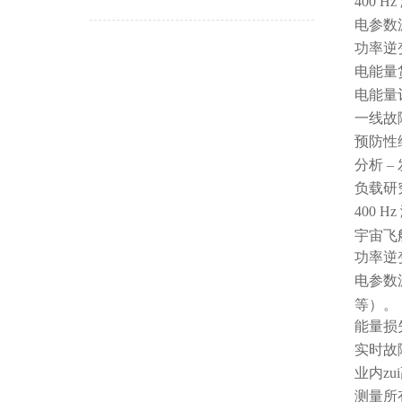
400 H
电参数
功率逆
电能量
电能量
一线故
预防性
分析 
负载研
400 
宇宙飞船
功率逆
电参数
等）。
能量损
实时故
业内zui
测量所