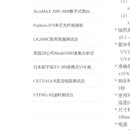
（1）
λ：(3
AccuMAX XRP-3000数字式黑白光照度计
（2）
λ：(3
Fujikura 87S单芯光纤熔接机
* 辐
(0.1～
LK2680C医用泄漏测试仪
* 紫
UV36
美国2B公司Model106H臭氧分析仪
UV42
* 准确
日本新宇宙XV-389便携式VOC检测仪
±10％
* 响应
CXT2516A/B直流电阻测试仪
1秒
UTF002-III滤料测试台
* 使用
温度(
* 尺寸
180mm
* 电源