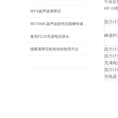
可设定
HP-
MVX超声波测厚仪
扭力计
MUT660C超声波探伤仪能够快速便捷、无损伤、地进行工件内部多种缺陷
峰值时
泰克P2220无源电压探头
扭力计
锡膏测厚仪校准块的使用方法
扭力计
充满电
扭力计
充电器