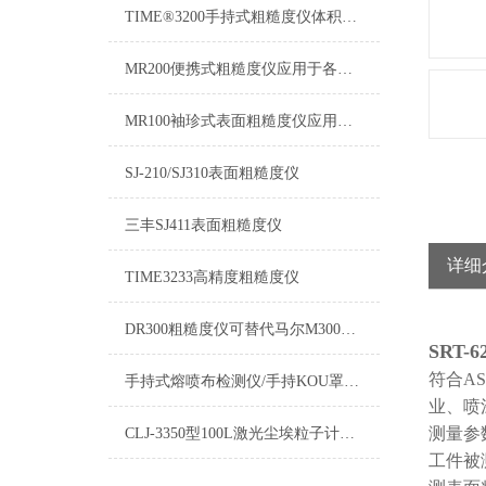
TIME®3200手持式粗糙度仪体积小巧，方便携带，适用于现场测量
MR200便携式粗糙度仪应用于各种精密金属加工制造工艺环节的质量控制
MR100袖珍式表面粗糙度仪应用于各种金属与非金属加工表面的检测
SJ-210/SJ310表面粗糙度仪
三丰SJ411表面粗糙度仪
详细
TIME3233高精度粗糙度仪
DR300粗糙度仪可替代马尔M300C三丰SJ-310
SRT-
符合
AS
手持式熔喷布检测仪/手持KOU罩过滤测试仪
业、喷
测量参
CLJ-3350型100L激光尘埃粒子计数器
工件被