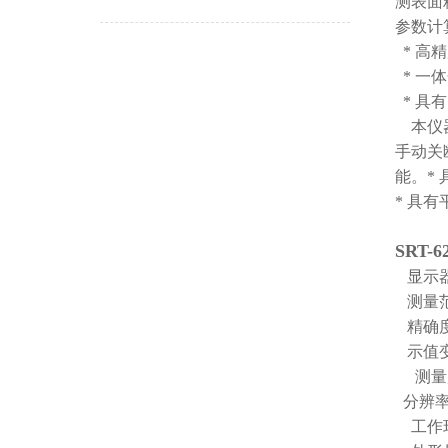
测表面
参数计
*
高精
*
一体
*
具有
本仪器
手动关
能。
*
*
具有
SRT-
显示器
测量
精确度
示值变
测量
分辨
工作环