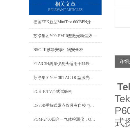
相关文章
RELEVANT ARTICLES
德国EPK新型MiniTest 600BFN涂层测厚仪
苏净集团Y09-PM10型激光粉尘浓度测试仪
BSC-III苏净安泰生物安全柜
详细
FTA3.3H测厚仪测头适用于非铁磁基材上的油漆和塑料层的厚度测量
苏净集团Y09-301 AC-DC型激光尘埃粒子计数器
T
FGS-10TV台式试验机
Te
DP70B手持式露点仪具有自校与手校两种功能
P6
式
PGM-2400四合一气体检测仪，QRAE II四合一气体检测仪