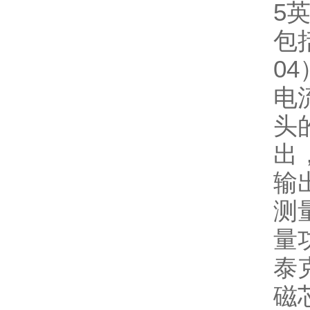
5
包括
0
电
头
出
输
测
量
泰
磁