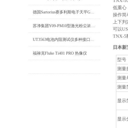
TNX-1
低重心
德国Sartorius赛多利斯电子天平GL822-1SCN
操作简
上下判
苏净集团Y09-PM10型激光粉尘浓度测试仪
可以
U
TNX-5
UT3563电池内阻测试仪多种接口可用于高速自动化产线中
日本新
福禄克Fluke Ti401 PRO 热像仪
型号
测量
测量
测量
显示
显示