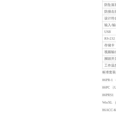
防坠落
防撞击
设计符合
输入/输
USB
RS-232
存储卡
视频输
脚踏开
工作温
标准套装
86PR-1
86PC （
86PRS
WinXL
86ACC