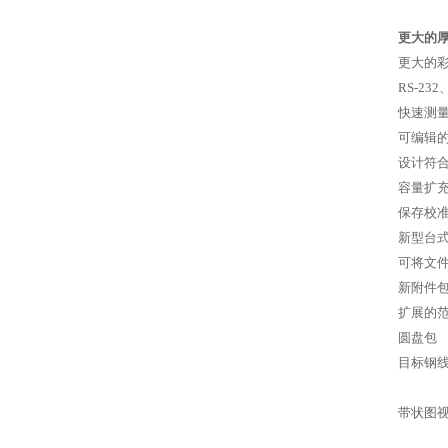
更大的
更大的
RS-232
快速测
可编辑
设计符
容量扩
保存校
新型台
可将文
新附件
扩展的
圆盘包
目标钢
带状图