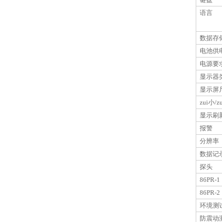
语言
数据存
电池供
电源要
显示器
显示屏
zui小/
显示刷
报警
分辨率
数据记
探头
86PR-1
86PR-2
环境测
防震动