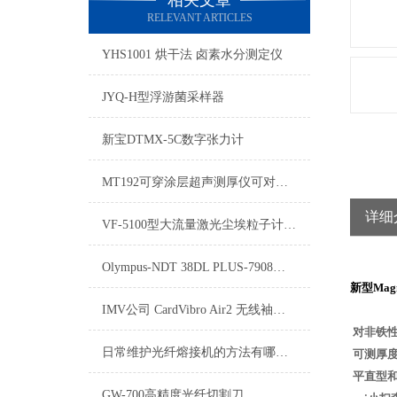
相关文章
RELEVANT ARTICLES
YHS1001 烘干法 卤素水分测定仪
JYQ-H型浮游菌采样器
新宝DTMX-5C数字张力计
MT192可穿涂层超声测厚仪可对金属、塑料、陶瓷、玻璃厚度测量
详细
VF-5100型大流量激光尘埃粒子计数器
Olympus-NDT 38DL PLUS-7908超声波腐蚀穿漆测厚仪
新型
Mag
IMV公司 CardVibro Air2 无线袖珍振动仪
对非铁
日常维护光纤熔接机的方法有哪些？
可测厚度
平直型
GW-700高精度光纤切割刀