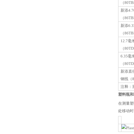
（80T
新添4.
（86T
新添6.
（86T
12.7
（80T
6.35
（80T
新添直径
钢线（8
注释：测
塑料瓶和
在测量塑
处移动时