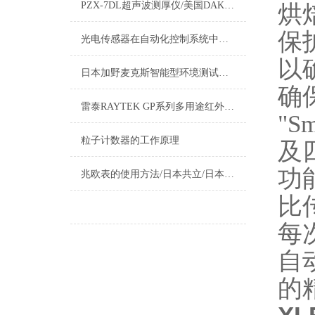
PZX-7DL超声波测厚仪/美国DAKOTA公司
烘
保
光电传感器在自动化控制系统中的广泛应用
以
日本加野麦克斯智能型环境测试仪新型号对照表
确
雷泰RAYTEK GP系列多用途红外测温仪
"Sm
粒子计数器的工作原理
及
功
兆欧表的使用方法/日本共立/日本日置/福禄克兆欧表测试方法
比
每
自
的