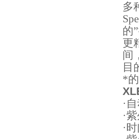
多
Spe
的
”
更
间
目
*
XL
·
自
·
紫
·
时