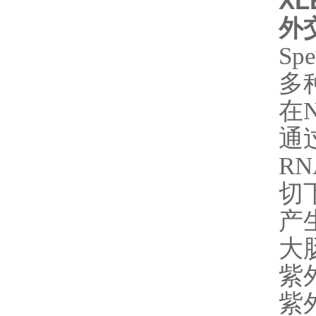
XL
外
Spe
多
在
N
通
RN
切
产
大
紫
紫