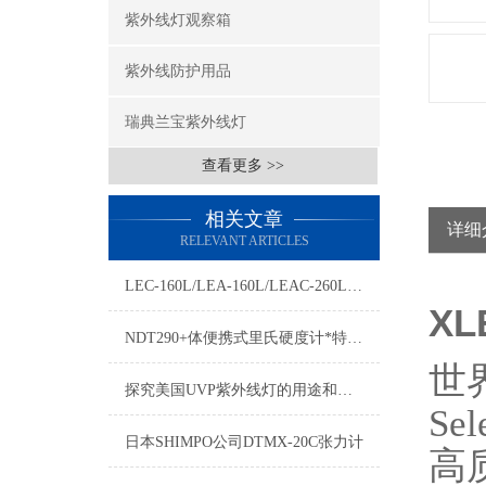
紫外线灯观察箱
紫外线防护用品
瑞典兰宝紫外线灯
查看更多 >>
相关文章
详细
RELEVANT ARTICLES
LEC-160L/LEA-160L/LEAC-260L紫外线灯/紫外分析仪
XL
NDT290+体便携式里氏硬度计*特点：双显、真彩色TFT液晶显示屏
世
探究美国UVP紫外线灯的用途和安全性
Sel
日本SHIMPO公司DTMX-20C张力计
高