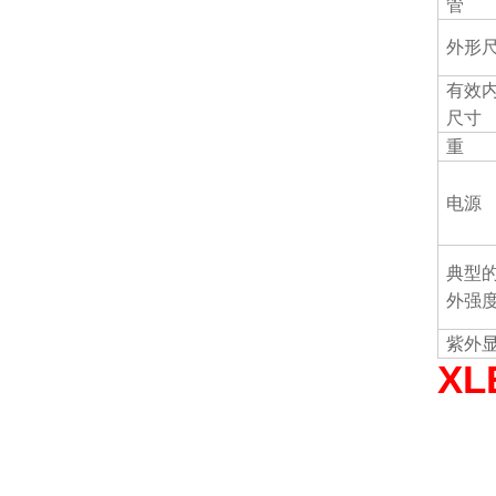
管
外形
有效
尺寸
重
电源
典型
外强
紫外
XL