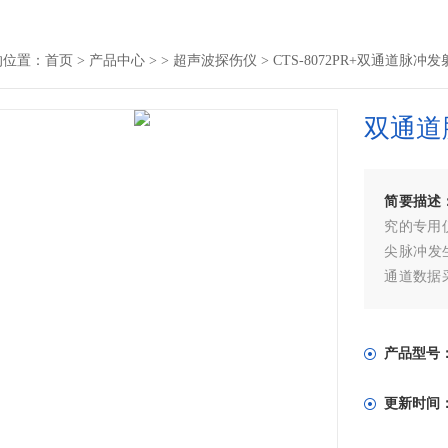
的位置：
首页
>
产品中心
> >
超声波探伤仪
> CTS-8072PR+双通道脉冲
双通道
简要描述
究的专用
尖脉冲发生
通道数据
探头的声
探伤系统
料特性测
产品型号
更新时间