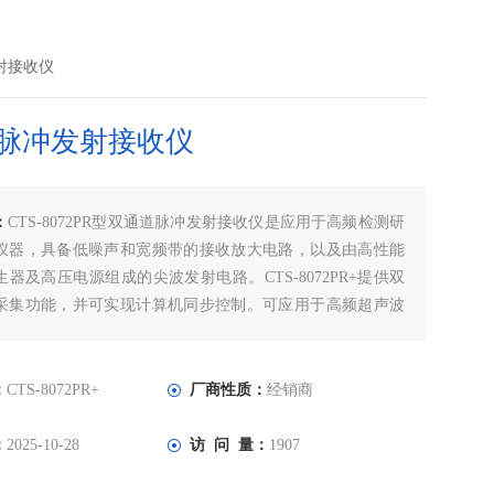
发射接收仪
脉冲发射接收仪
：
CTS-8072PR型双通道脉冲发射接收仪是应用于高频检测研
仪器，具备低噪声和宽频带的接收放大电路，以及由高性能
器及高压电源组成的尖波发射电路。CTS-8072PR+提供双
采集功能，并可实现计算机同步控制。可应用于高频超声波
学特性的评价以及性能指标的测试，也可应用于高频超声波
探伤（如超声扫描显微镜SAM、高频C扫）、厚度测量、材
定等应用。
：
CTS-8072PR+
厂商性质：
经销商
：
2025-10-28
访 问 量：
1907