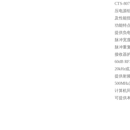
CTS-80
压电源组
及性能
功能特
提供负
脉冲宽度7
脉冲重复
接收器的
60dB
20kH
提供射
500MH
计算机
可提供本