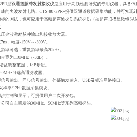
72PR型
双通道脉冲发射接收仪
是应用于高频检测研究的专用仪器，具备低
成的尖波发射电路。CTS-8072PR+提供双通道数据采集功能，并可
指标的测试，也可应用于高频超声波探伤系统探伤（如超声扫描显微镜SA
点
电压尖波激励脉冲输出和接收放大器。
ns，幅度-150V～-300V。
频率可选，重复频率最高20kHz。
带宽为110MHz（-3dB）。
 RF增益调整范围，1dB步进。
z或20MHz可选高通滤波器。
频信号输出、同步信号输出、外部触发输入、USB及标准网络接口。
z采样率/12bit数据采集模块。
同步控制和显示，可提供用户二次开发包。
公司自主研发的30MHz、50MHz等系列高频探头。