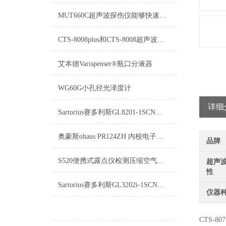
MUT660C超声波探伤仪能够快速便捷、无损伤、地进行工件内部多种缺陷
CTS-8008plus和CTS-8008超声波探伤仪的功能区别
艾本德Varispenser®瓶口分液器
WG60G小孔径光泽度计
详细
Sartorius赛多利斯GL8201-1SCN电子天平
奥豪斯ohaus PR124ZH 内校电子天平
品牌
S520便携式露点仪检测压缩空气全生命周期监测
超声
性
Sartorius赛多利斯GL3202i-1SCN电子天平
仪器
CTS-80