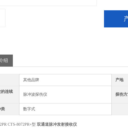
介绍
其他品牌
产地
波的连续
脉冲波探伤仪
探伤方
种类
数字式
72PR CTS-8072PR+型
双通道脉冲发射接收仪