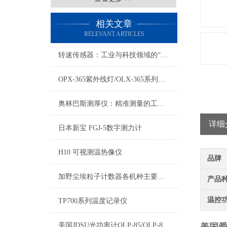
相关文章
RELEVANT ARTICLES
转速传感器：工业与科技领域的“速度使者”
OPX-365紫外线灯/OLX-365系列黑光灯与区别
奥林巴斯测厚仪：精准测量的工业“标尺”
详细
日本新宝 FGJ-5数字测力计
H10 可视测温热像仪
品牌
加野尘埃粒子计数器各机种主要参数对照表
产品
温控
TP700系列温度记录仪
美国JDSU光功率计OLP-85/OLP-85P