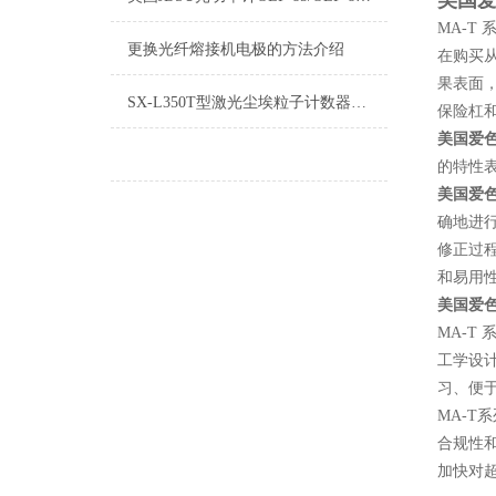
美国爱
MA-T
更换光纤熔接机电极的方法介绍
在购买
果表面
SX-L350T型激光尘埃粒子计数器（50L/min）
保险杠
美国爱色丽
的特性
美国爱色
确地进行
修正过
和易用
美国爱色
MA-T
工学设计
习、便
MA-T
合规性
加快对