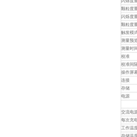
闪烁度
颗粒度
闪烁度
颗粒度
触发模
测量预
测量时
校准
校准间
操作屏
连接
存储
电源
交流电
每次充
工作温
存储温