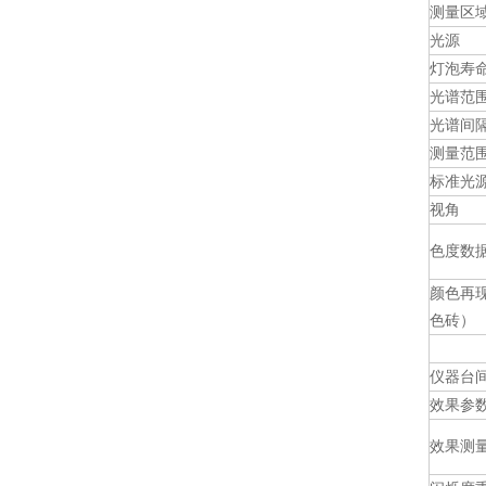
测量区
光源
灯泡寿
光谱范
光谱间
测量范
标准光
视角
色度数
颜色再现
色砖）
仪器台
效果参
效果测