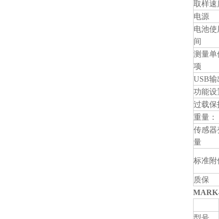
取样速
电源
电池使
间
测量单
项
USB输
功能设
过载保
重量：
传感器
量
标准附
质保
MARK
型号