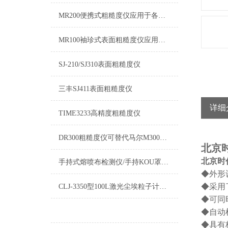
MR200便携式粗糙度仪应用于各种精密金属加工制造工艺环节的质量控制
MR100袖珍式表面粗糙度仪应用于各种金属与非金属加工表面的检测
SJ-210/SJ310表面粗糙度仪
三丰SJ411表面粗糙度仪
详细
TIME3233高精度粗糙度仪
DR300粗糙度仪可替代马尔M300C三丰SJ-310
北京时
北京时代
手持式熔喷布检测仪/手持KOU罩过滤测试仪
◆外形
◆采用
CLJ-3350型100L激光尘埃粒子计数器
◆可同
◆自动
◆具有