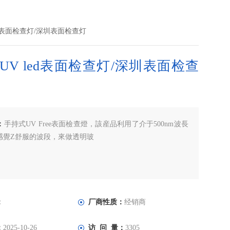
ed表面检查灯/深圳表面检查灯
UV led表面检查灯/深圳表面检查
：
手持式UV Free表面檢查燈，該産品利用了介于500nm波長
感覺Z舒服的波段，來做透明玻
：
厂商性质：
经销商
：
2025-10-26
访 问 量：
3305