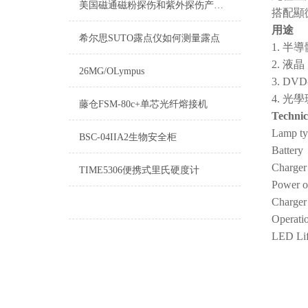
美国磁通磁粉探伤和紫外探伤产品价目表
搭配顯
用途
希尔思SUTO露点仪如何测量露点
1. 
2. 
26MG/OLympus
3. D
4. 
藤仓FSM-80c+单芯光纤熔接机
Technic
Lamp t
BSC-04IIA2生物安全柜
Batter
Charge
TIME5306便携式里氏硬度计
Power o
Charger
Operati
LED Li