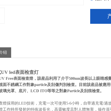
介绍
UV led表面检查灯
UV Free表面檢查燈，該産品利用了介于500nm波長以上眼睛感
鏡面不銹綱工作對象particle及刮傷判別檢查。目前該産品被
璃光罩、底片、LCD ITO等等之對象Particle及刮痕檢查。
查燈採用的LED技術，充電一次可使用5-6小時，自带過充電/過
燈工作時所發射的特殊波長光，高靈敏度且對人體無害，操作員