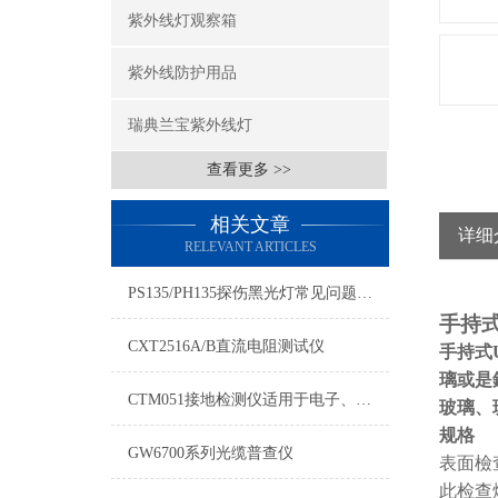
紫外线灯观察箱
紫外线防护用品
瑞典兰宝紫外线灯
查看更多 >>
相关文章
详细
RELEVANT ARTICLES
PS135/PH135探伤黑光灯常见问题的处理方法
手持式
CXT2516A/B直流电阻测试仪
手持式
璃或是
CTM051接地检测仪适用于电子、半导体、光电、电机行业测试阻抗
玻璃、玻
规格
GW6700系列光缆普查仪
表面檢
此检查