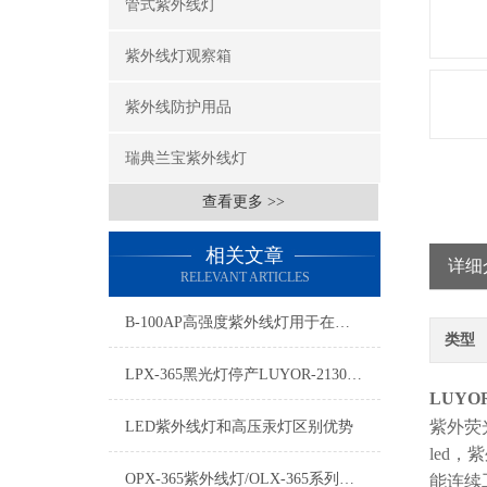
管式紫外线灯
紫外线灯观察箱
紫外线防护用品
瑞典兰宝紫外线灯
查看更多 >>
相关文章
详细
RELEVANT ARTICLES
B-100AP高强度紫外线灯用于在线路搭乘制造，矿物学研究等
类型
LPX-365黑光灯停产LUYOR-2130L替代
LUYOR
紫外荧
LED紫外线灯和高压汞灯区别优势
led
OPX-365紫外线灯/OLX-365系列黑光灯与区别
能连续