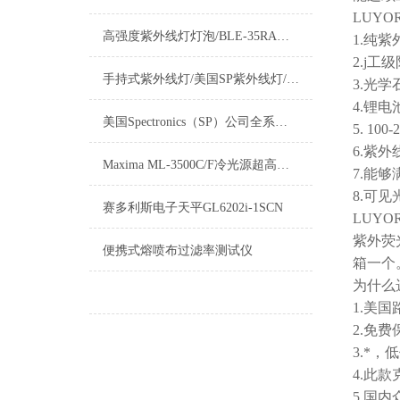
LUYOR
高强度紫外线灯灯泡/BLE-35RA紫外线灯泡/聚光型紫外线灯泡
1.纯紫
2.j
手持式紫外线灯/美国SP紫外线灯/手持式黑光灯/手电筒式紫外灯
3.光
4.锂
美国Spectronics（SP）公司全系列紫外线灯
5. 1
6.紫外
Maxima ML-3500C/F冷光源超高强度紫外线灯
7.能
8.可
赛多利斯电子天平GL6202i-1SCN
LUYOR
紫外荧
便携式熔喷布过滤率测试仪
箱一个
为什么
1.美
2.免
3.*
4.此
5.国