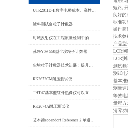
通用低
短路, 
UTR2811D-II数字电桥成本、高性能、小体积的LCR测试仪
良好的
标准功
滤料测试台粒子计数器
操作简
技术参
时域反射仪在工程质量检测中的作用与前景分析
产品型
LCR
苏净Y09-550型尘埃粒子计数器
LCR
尘埃粒子计数器技术进展：提升工业与实验室环境的洁净度
测试频
测试电
RK2672CM耐压测试仪
基本准
测量速
THT47基本型红外热像仪可以直观的用手指触摸以选择操作功能
等效电
量程方
RK2674A耐压测试仪
清零功
艾本德eppendorf Reference 2 单道可调移液器