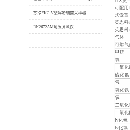
iTX
可配用
苏净FKC-V型浮游细菌采样器
式设置
英思科
RK2672AM耐压测试仪
英思科
气体
可燃气
甲烷
氧
一氧化
硫化氢
氢
氧化氮
氯
二氧化
二氧化
lv化氢
lv化氢