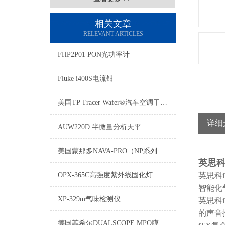
相关文章
RELEVANT ARTICLES
FHP2P01 PON光功率计
Fluke i400S电流钳
美国TP Tracer Wafer®汽车空调干片状检漏剂
详细
AUW220D 半微量分析天平
美国蒙那多NAVA-PRO（NP系列）频闪仪
英思科
OPX-365C高强度紫外线固化灯
英思科
智能化
XP-329m气味检测仪
英思科
的声音
德国菲希尔DUALSCOPE MPO膜厚仪如何删除测量数据