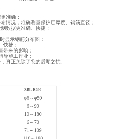
据更准确；
分布情况，准确测量保护层厚度、钢筋直径；
检测数据更准确、快捷；
时显示钢筋分布图；
、快捷；
量带来的影响；
指导施工作业；
务，真正免除了您的后顾之忧。
ZBL-R650
φ
6
～φ
50
6
～
90
10
～
180
6
～
70
71
～
109
110
～
180