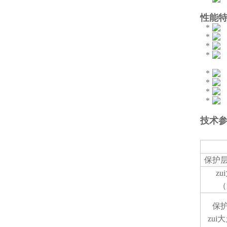
性能
技术
保护
zu
（
保
zui