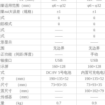
测量适用范围（
mm
）
φ
6
～φ
32
φ
6
～φ
32
量zui大误差（规格）
±
1
±
1
模式
ü
ü
钢筋模式
ü
ü
模式
——
ü
模式
——
ü
波形显示
——
——
范围
无边界
无边界
修正功能（间距
/
厚度）
——
手动
传输接口
USB
USB
显示屏
160
×
128
160
×
128
方式
DC:9V 5
号电池
内置可充电电
尺寸
（
mm
）
190
×
135
×
52
190
×
135
×
52
器尺寸
（
mm
）
73
×
93
×
35
73
×
93
×
35
装置尺寸
（
mm
）
——
160
×
102
×
79
数传感器
（
mm
）
——
——
重量
（k
g
）
0.7
0.9