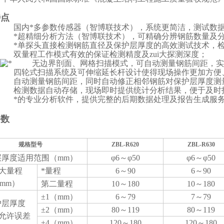
特点
国内*多参数传感器
（
智博联技术
）
，系统更简洁，测试数
*超精细分析方法（智博联技术），可精确分辨钢筋数量及
*单探头直接检测钢筋直径及保护层厚度的高效测试技术，
双量程工作模式有效的保证检测精度及zui大探测深度；
无边界剖面、网格扫描模式，可自动测量钢筋间距，实
四轮式扫描系统及可伸缩延长杆设计使得现场操作更加方便
自动测量钢筋间距，同时自动修正相邻钢筋对保护层厚度测
检测数据自动存储，现场即时提供统计分析结果，便于及时
*的专业分析软件，提供完整的后期数据处理及报告生成服
参数
规格型号
ZBL-R620
ZBL-R630
层厚度适用范围（
mm
）
φ
6
～φ
50
φ
6
～φ
50
i大量程
*量程
6
～
90
6
～
90
mm
）
第二量程
10
～
180
10
～
180
±
1
（
mm
）
6
～
79
7
～
79
护层厚度
±
2
（
mm
）
80
～
119
80
～
119
大允许误差
±
4
（
mm
）
120
～
180
120
～
180