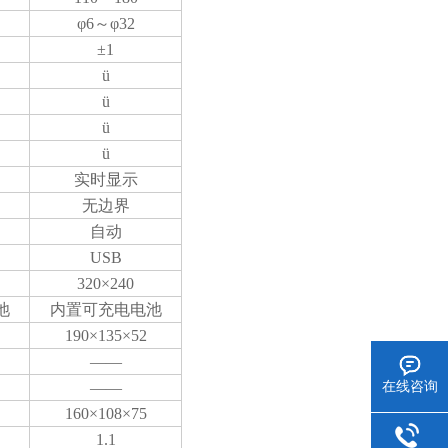
φ
6
～φ
32
±
1
ü
ü
ü
ü
实时显示
无边界
自动
USB
320
×
240
池
内置可充电电池
190
×
135
×
52
——
——
在线咨询
160
×
108
×
75
1.1