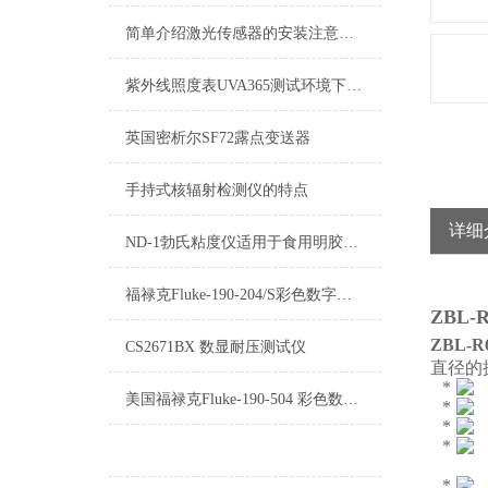
简单介绍激光传感器的安装注意事项
紫外线照度表UVA365测试环境下的射频场强度小于3伏/米
英国密析尔SF72露点变送器
手持式核辐射检测仪的特点
详细
ND-1勃氏粘度仪适用于食用明胶、药用明胶、工业明胶
福禄克Fluke-190-204/S彩色数字示波表
ZBL
ZBL-
CS2671BX 数显耐压测试仪
直径的
美国福禄克Fluke-190-504 彩色数字示波表