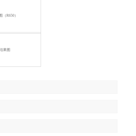
图（
R650）
结果图