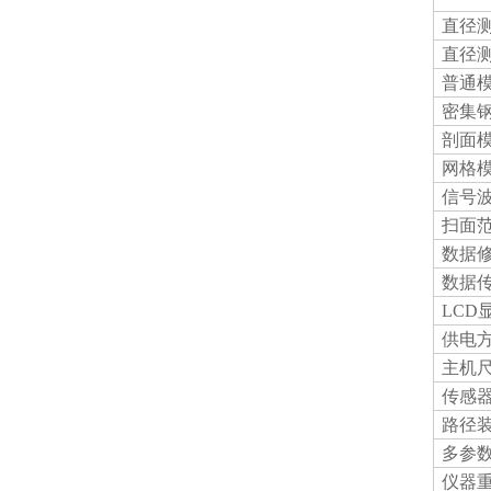
直径
直径测
普通
密集
剖面
网格
信号
扫面
数据
数据
LCD
供电
主机
传感
路径
多参
仪器