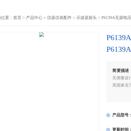
的位置：
首页
>
产品中心
>
仪器仪表配件
>
示波器探头
> P6139A无源
P61
P6139
简要描述
关测量设
美国泰克T
产品型号
更新时间