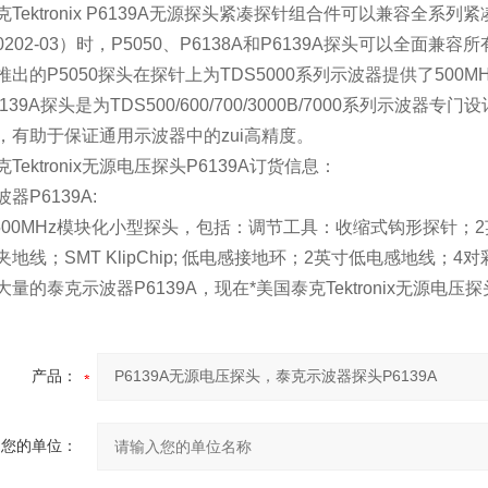
克Tektronix P6139A无源探头紧凑探针组合件可以兼容全
-0202-03）时，P5050、P6138A和P6139A探头可以全面
推出的P5050探头在探针上为TDS5000系列示波器提供了500M
139A探头是为TDS500/600/700/3000B/7000系列示波
，有助于保证通用示波器中的zui高精度。
Tektronix无源电压探头P6139A订货信息：
器P6139A:
、500MHz模块化小型探头，包括：调节工具：收缩式钩形探针；2
地线；SMT KlipChip; 低电感接地环；2英寸低电感地线；4对
量的泰克示波器P6139A，现在*美国泰克Tektronix无源电压探头
产品：
您的单位：