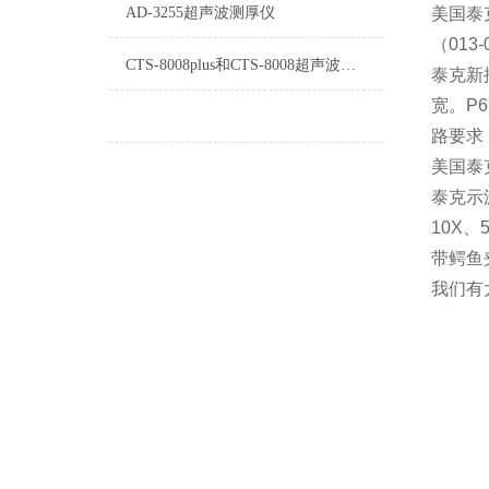
AD-3255超声波测厚仪
美国泰
（013
CTS-8008plus和CTS-8008超声波探伤仪的功能区别
泰克新
宽。P6
路要求
美国泰克
泰克示波
10X
带鳄鱼夹
我们有大