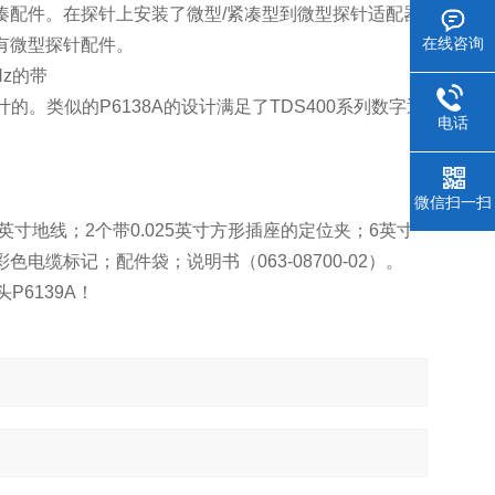
系列紧凑配件。在探针上安装了微型/紧凑型到微型探针适配器
兼容所有微型探针配件。
在线咨询
Hz的带
器专门设计的。类似的P6138A的设计满足了TDS400系列数字通
电话
微信扫一扫
英寸地线；2个带0.025英寸方形插座的定位夹；6英寸
彩色电缆标记；配件袋；说明书（063-08700-02）。
P6139A！