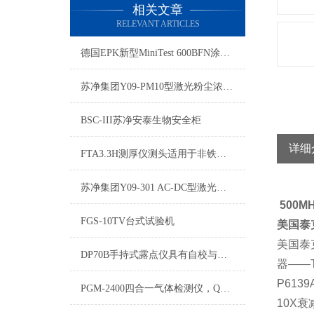
相关文章
RELEVANT ARTICLES
德国EPK新型MiniTest 600BFN涂层测厚仪
苏净集团Y09-PM10型激光粉尘浓度测试仪
BSC-III苏净安泰生物安全柜
详细
FTA3.3H测厚仪测头适用于非铁磁基材上的油漆和塑料层的厚度测量
苏净集团Y09-301 AC-DC型激光尘埃粒子计数器
500
FGS-10TV台式试验机
美国泰
美国泰
DP70B手持式露点仪具有自校与手校两种功能
器——T
P61
PGM-2400四合一气体检测仪，QRAE II四合一气体检测仪
10X