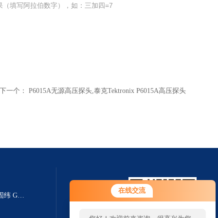
果（填写阿拉伯数字），如：三加四=7
下一个：
P6015A无源高压探头,泰克Tektronix P6015A高压探头
在线交流
GPT-9803耐压测试仪/中国台湾固纬 GWinstek GPT-9803安规测试仪