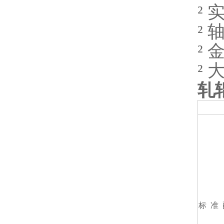
²
²
²
²
轧
标 准 