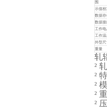
围
示值校
数据存
数据接
工作电
工作温
外型尺
重量
轧
²
²
²
²
²