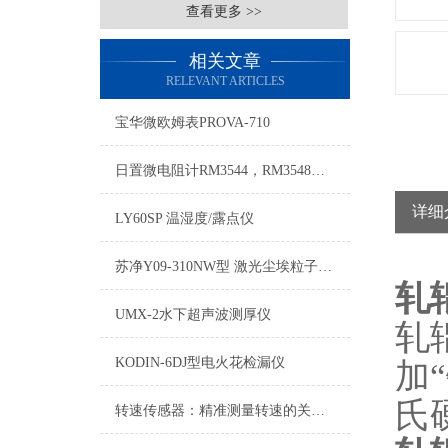
查看更多 >>
相关文章
RELEVANT ARTICLES
宝华微欧姆表PROVA-710
日置微电阻计RM3544，RM3548，hioki3540的区别
详细
LY60SP 温湿度/露点仪
苏净Y09-310NW型 激光尘埃粒子计数器
轧
UMX-2水下超声波测厚仪
轧
KODIN-6DJ型电火花检漏仪
加
氏
转速传感器：精准测量转速的关键器件