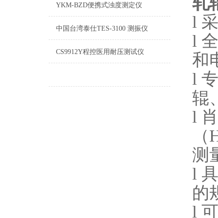
轧
YKM-BZD便携式浊度测定仪
l
中国台湾泰仕TES-3100 测振仪
l
CS9912Y程控医用耐压测试仪
和
l
辊
l
（
测
l
的
l