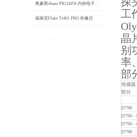
探
奥豪斯ohaus PR124ZH 内校电子天平
工
福禄克Fluke Ti401 PRO 热像仪
Ol
晶
别
率
部
传感器
部分
D790
D790 -
D790 - 
D790