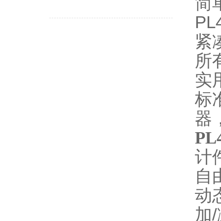
简
P
紧
所
实
标
器
PL
计
自
动
加