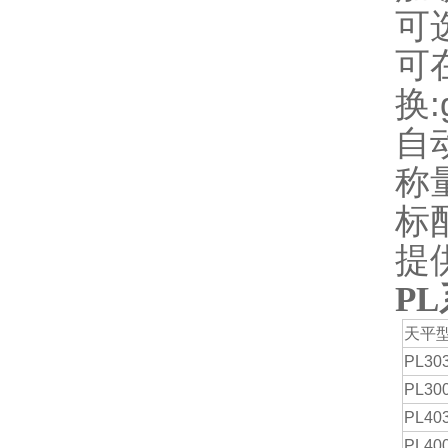
可
可
换:g
自
称
标
提
P
天平
PL3
PL3
PL4
PL4