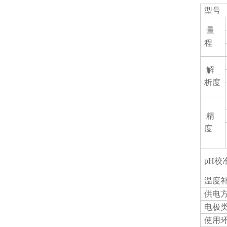
型号
量
程
解
析度
精
度
pH
校
温度
供电
电极
使用