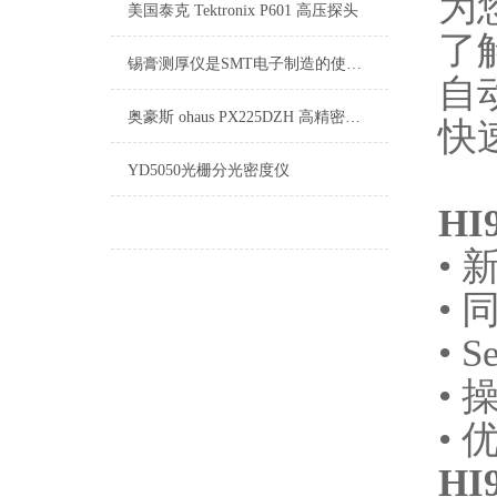
为
美国泰克 Tektronix P601 高压探头
了
锡膏测厚仪是SMT电子制造的使用工具
自
奥豪斯 ohaus PX225DZH 高精密电子天平
快
YD5050光栅分光密度仪
HI
•
•
• S
•
•
HI