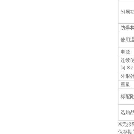
附属
防爆
使用
电源
连续
间
※
2
外形
重量
标配
选购
※
无报
保存期