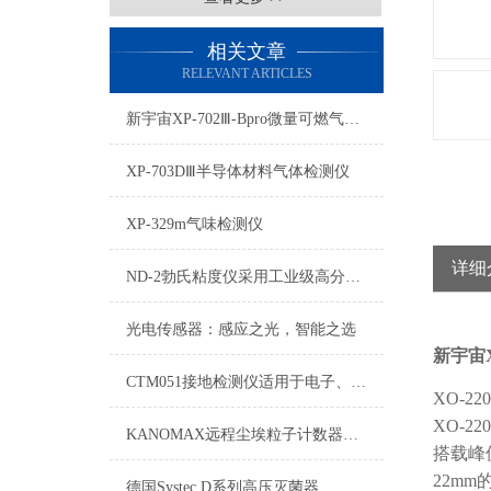
相关文章
RELEVANT ARTICLES
新宇宙XP-702Ⅲ-Bpro微量可燃气体检测仪
XP-703DⅢ半导体材料气体检测仪
XP-329m气味检测仪
详细
ND-2勃氏粘度仪采用工业级高分辨彩色触摸屏
光电传感器：感应之光，智能之选
新宇宙
CTM051接地检测仪适用于电子、半导体、光电、电机行业测试阻抗
XO-220
XO-220
KANOMAX远程尘埃粒子计数器洁净室的智能守护者
搭载峰
22mm
德国Systec D系列高压灭菌器