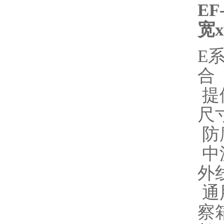
EF
宽
x
E
合
提
尺
防
中
外
通
察