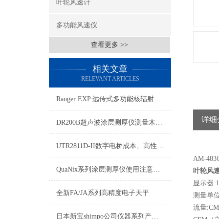
叶轮风速计
多功能风速仪
查看更多 >>
相关文章
RELEVANT ARTICLES
Ranger EXP 远传式多功能核辐射检测仪介绍
详细
DR200B超声波涂层测厚仪测量木材、塑料、玻璃表面涂层厚度
UTR2811D-II数字电桥成本、高性能、小体积的LCR测试仪
AM-48
QuaNix系列涂层测厚仪使用注意事项
叶轮风
显示器:
全新FA/JA系列高精度电子天平
测量单位:
流量:C
日本新宝shimpo公司仪器系列产品浏览