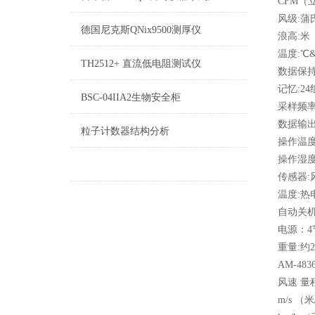
CFM（
风级:蒲
德国尼克斯QNix9500测厚仪
浪高:米
温度:℃
TH2512+ 直流低电阻测试仪
数据保持:
记忆:24
BSC-04IIA2生物安全柜
采样频率
数据输出
粒子计数器结构分析
操作温度:
操作湿度:
传感器:
温度:热
自动关机
电源：4
重量:约
AM-483
风速 量
m/s （米/