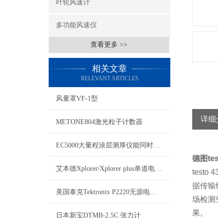
叶轮风速计
多功能风速仪
查看更多 >>
相关文章
RELEVANT ARTICLES
风量罩VF-1型
详细
METONE804激光粒子计数器
EC5000大量程涂层测厚仪能同时测量磁性基材表面的非磁性涂镀层
德图
te
艾本德Xplorer/Xplorer plus单道电动移液器
testo 4
据传输
美国泰克Tektronix P2220无源电压探头
场检测
果。
日本新宝DTMB-2.5C 张力计