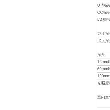
U
值探
CO
探
IAQ
探
绝压探
湿度探
探头
16mm
60mm
100m
光照度
室内空