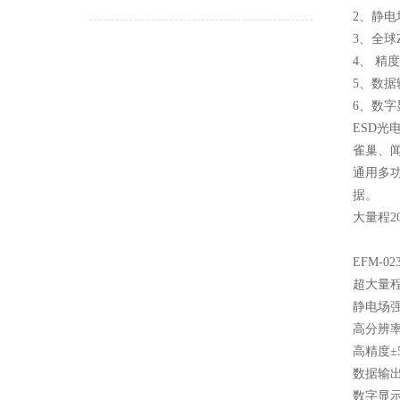
2、静电场
3、全球
4、 精
5、数据
6、数字
ESD光
雀巢、
通用多
据。
大量程2
EFM-0
超大量程
静电场强测
高分辨率
高精度±
数据输
数字显示