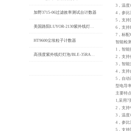
3，温度
加野3715-06过滤效率测试台计数器
4，参比温度
5，支
美国路阳LUYOR-2130紫外线灯常见问题与解决办法
6，支持
7，标
HT9600尘埃粒子计数器
智能检
1，智
高强度紫外线灯灯泡/BLE-35RA紫外线灯泡/聚光型紫外线灯泡
2，支
3，智
4，支
5，自动
型电导
主要特点
1,采用
2，支持
3，温度
4，参比温度
5，支