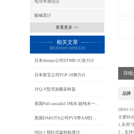
电导率测试仪
酸碱度计
查看更多 >>
相关文章
RELEVANT ARTICLES
日本shimpo公司DTMB-1C张力计
详细
日本新宝公司FGP-10测力计
JYQ-V型浮游菌采样器
品牌
美国Pall-cascada3.1纯水/超纯水一体化系统
DDSJ-
主要特点
美国DAKOTA公司PVX带A/B扫描超声波测厚仪
1,采用
2，支持
NDJ-1 指针式旋转粘度计