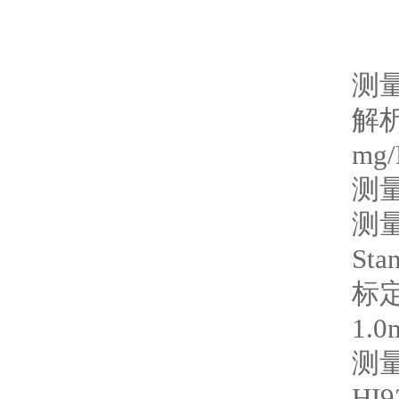
mg/
Sta
1.0
测
HI