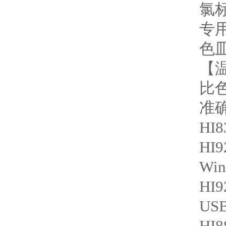
氯标
专用
色皿
【温
比
准
HI
HI9
W
HI9
US
HI8