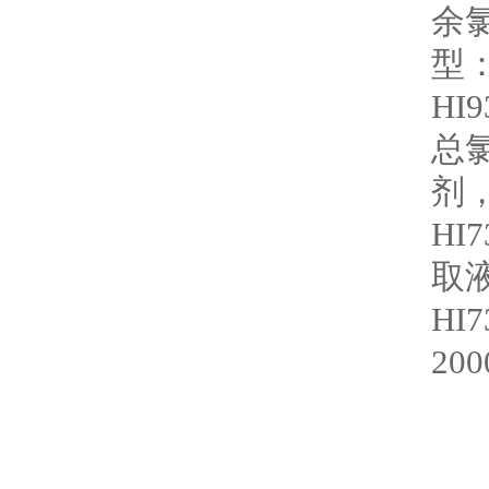
余氯
型：
HI9
总氯
剂，
HI7
取液
HI7
20