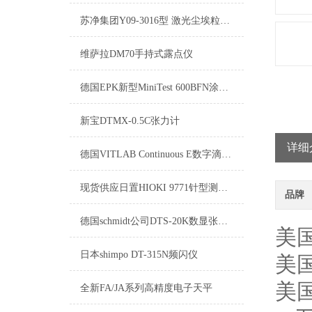
苏净集团Y09-3016型 激光尘埃粒子计数器
维萨拉DM70手持式露点仪
德国EPK新型MiniTest 600BFN涂层测厚仪
新宝DTMX-0.5C张力计
详细
德国VITLAB Continuous E数字滴定器
现货供应日置HIOKI 9771针型测试线
品牌
德国schmidt公司DTS-20K数显张力计
美国
日本shimpo DT-315N频闪仪
美国
美国
全新FA/JA系列高精度电子天平