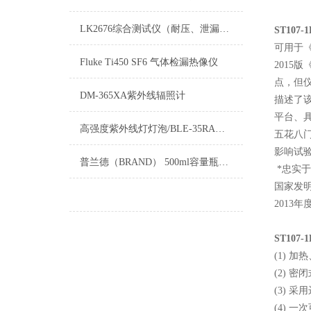
LK2676综合测试仪（耐压、泄漏、接地三合一）
ST10
可用于
Fluke Ti450 SF6 气体检漏热像仪
201
点，但
DM-365XA紫外线辐照计
描述了
平台、
高强度紫外线灯灯泡/BLE-35RA紫外线灯泡/聚光型紫外线灯泡
五花八
影响试
普兰德（BRAND） 500ml容量瓶36054（ PP材质）
*忠实于
国家发明专
2013
ST10
(1) 
(2) 
(3) 
(4) 