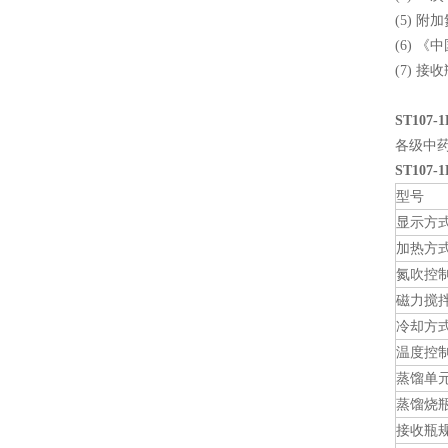
(5) 
(6) 
(7) 
ST10
各级中
ST10
型号
显示方
加热方
氮吹控
磁力搅
冷却方
温度控
蒸馏单
蒸馏烧
接收瓶