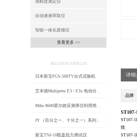
酒精度测定仪
自动液液萃取仪
智能一体化蒸馏仪
查看更多 >>
相关文章
RELEVANT ARTICLES
详细
日本新宝FGS-500TV台式试验机
艾本德Multipette E3 / E3x 电动分液器
品牌
Mike 8600霍尔效应测厚仪利用简单的磁法对非铁性材料进行厚度测量
ST10
ST10
JY （百分之一、十分之一）系列电子天平
统
新宝TNJ-10瓶盖扭力测试仪
ST10