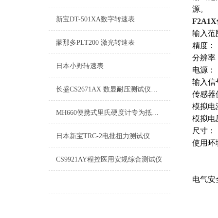
源。
新宝DT-501XA数字转速表
F2A
输入范围
蒙那多PLT200 激光转速表
精度：
分辨率： 
日本小野转速表
电源： 
输入信
长盛CS2671AX 数显耐压测试仪，替代老款2671A
传感器供
模拟电
MH660便携式里氏硬度计专为抵御恶劣现场环境中的油污、粉尘而设计
模拟电
尺寸：
日本新宝TRC-2电批扭力测试仪
使用环
温度：-
CS9921AY程控医用安规综合测试仪
湿度：
电气安全