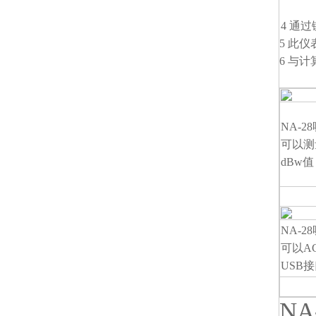
4 通
5 此
6 与
NA-
可以测
dBw值
NA-2
可以A
USB
N