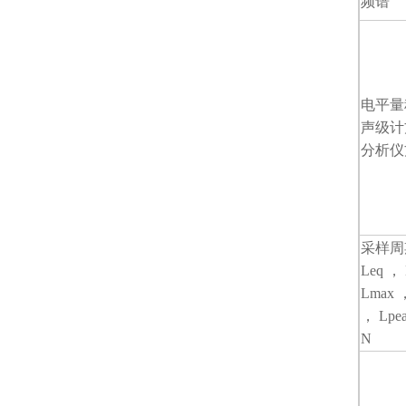
频谱
电平量
声级计
分析仪
采样
Leq ，
Lmax 
， Lpe
N