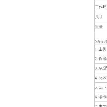
工作环
尺寸
重量
NA-
1. 主
2. 仪
3. AC
4. 防风
5. CF
6. 读
7. 中