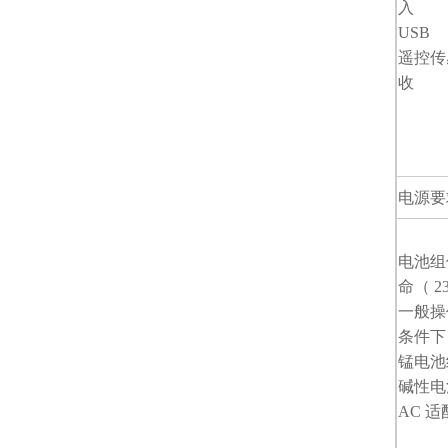
入
USB
遥控传
收
电源要
电池组
命（ 23
一般操
条件下
锰电池
碱性
AC 适