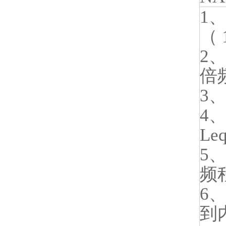
1、
（ 
2、
倍频
3
4、
Le
5、
频程
6、
到