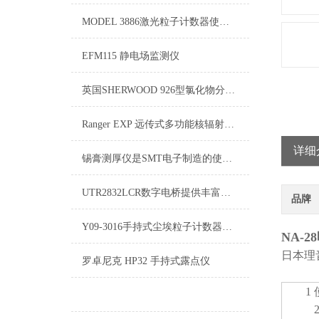
MODEL 3886激光粒子计数器使用方法与注意事项
EFM115 静电场监测仪
英国SHERWOOD 926型氯化物分析仪
Ranger EXP 远传式多功能核辐射检测仪介绍
详细
锡膏测厚仪是SMT电子制造的使用工具
UTR2832LCR数字电桥提供丰富的接口，可方便组成各种测试系统
品牌
Y09-3016手持式尘埃粒子计数器可用于kou罩过滤测试
NA-
日本理
罗卓尼克 HP32 手持式露点仪
1