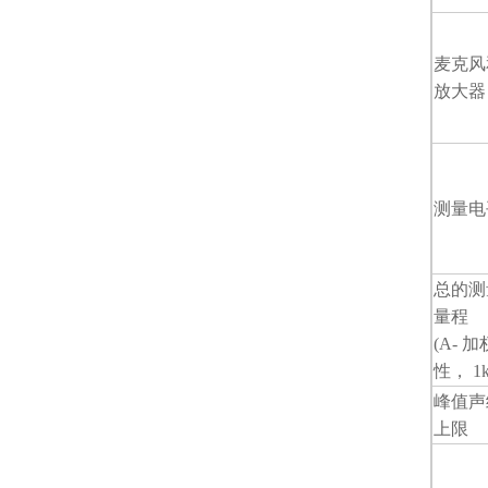
麦克风
放大器
测量电
总的测
量程
(A- 
性， 1k
峰值声
上限