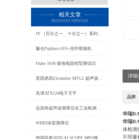
相关文章
RELEVANT ARTICLES
JY （百分之一、十分之一）系列电子天平
藤仓Fujikura 61S+光纤熔接机
Fluke 1630 接地电阻钳型测试仪
详细
英国易高Elcometer MTG2 超声波测厚仪
岛津ATX124电子天平
品牌
达高特超声波测厚仪在工业检测中的创新与突破
华瑞
R
华瑞
R
WH83涂层测厚仪
体检测
不同量
德国菲希尔DUALSCOPE MPO膜厚仪如何删除测量数据