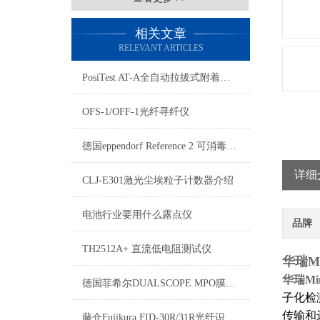
相关文章
RELEVANT ARTICLES
PosiTest AT-A全自动拉拔式附着力测试仪
OFS-1/OFF-1光纤寻纤仪
德国eppendorf Reference 2 可消毒多道可调移液器
详细
CLJ-E301激光尘埃粒子计数器介绍
电池行业要用什么露点仪
品牌
TH2512A+ 直流低电阻测试仪
华瑞Mi
华瑞Min
德国菲希尔DUALSCOPE MPO膜厚仪如何删除测量数据
子化检
传输和
藤仓Fujikura FID-30R/31R光纤识别器