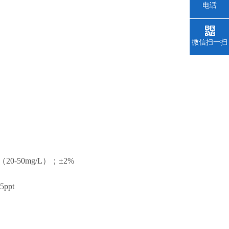
电话
微信扫一扫
（20-50mg/L）；±2%
pt