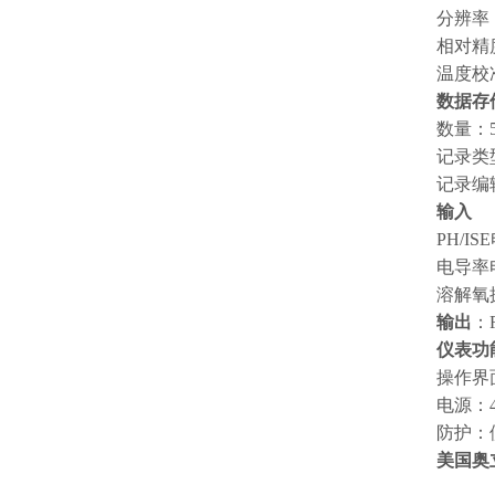
分辨率：
相对精度
温度校
数据存
数量：5
记录类
记录编
输入
PH/I
电导率电
溶解氧探
输出
：
仪表功
操作界
电源：
防护：
美国奥