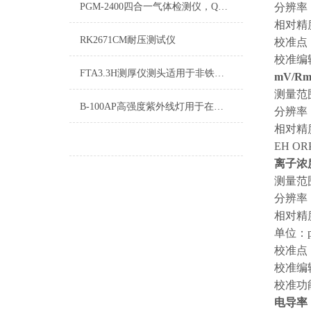
PGM-2400四合一气体检测仪，QRAE II四合一气体检测仪
分辨率：0
相对精度
RK2671CM耐压测试仪
校准点：
校准编
FTA3.3H测厚仪测头适用于非铁磁基材上的油漆和塑料层的厚度测量
mV/Rm
测量范围
B-100AP高强度紫外线灯用于在线路搭乘制造，矿物学研究等
分辨率：
相对精度
EH O
离子浓
测量范围
分辨率
相对精度
单位：p
校准点：
校准编
校准功
电导率