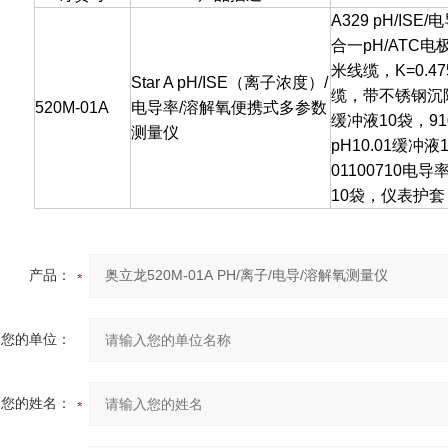
A329 pH/IS
合一pH/ATC电
米线缆，K=0.4
Star A pH/ISE（离子浓度）/
缆，带不锈钢沉降套
520M-01A
电导率/溶解氧便携式多参数
缓冲液10袋，910
测量仪
pH10.01缓冲液
01100710电导
10袋，仪表护
产品：
您的单位：
您的姓名：