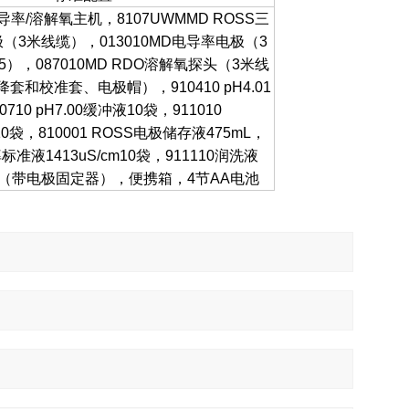
E/电导率/溶解氧主机，8107UWMMD ROSS三
极（3米线缆），013010MD电导率电极（3
75），087010MD RDO溶解氧探头（3米线
和校准套、电极帽），910410 pH4.01
710 pH7.00缓冲液10袋，911010
10袋，810001 ROSS电极储存液475mL，
率标准液1413uS/cm10袋，911110润洗液
套（带电极固定器），便携箱，4节AA电池