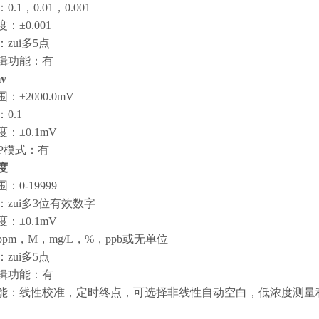
.1，0.01，0.001
：±0.001
zui多5点
辑功能：有
v
：±2000.0mV
0.1
：±0.1mV
RP模式：有
度
：0-19999
：zui多3位有效数字
：±0.1mV
pm，M，mg/L，%，ppb或无单位
zui多5点
辑功能：有
能：线性校准，定时终点，可选择非线性自动空白，低浓度测量