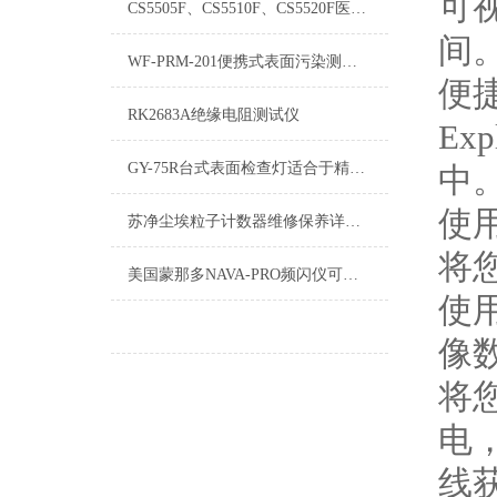
可
CS5505F、CS5510F、CS5520F医用泄漏电流测试仪
间
WF-PRM-201便携式表面污染测量仪用来检测放射性工作场所
便捷
RK2683A绝缘电阻测试仪
Ex
GY-75R台式表面检查灯适合于精密工件表面的伤痕及异物的检查
中
使
苏净尘埃粒子计数器维修保养详细介绍
将
美国蒙那多NAVA-PRO频闪仪可以进行频闪观测和转速测量
使
像
将
电
线