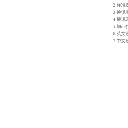
2·标
3
4·
5
6
7