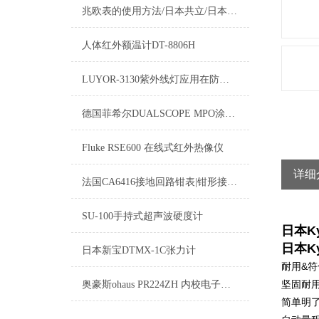
兆欧表的使用方法/日本共立/日本日置/福禄克兆欧表测试方法
人体红外额温计DT-8806H
LUYOR-3130紫外线灯应用在防锈油涂敷效果检查
德国菲希尔DUALSCOPE MPO涂层测厚仪如何更改测量单位
Fluke RSE600 在线式红外热像仪
详细
法国CA6416接地回路钳表|钳形接地电阻测试仪
SU-100手持式超声波硬度计
日本K
日本Ky
日本新宝DTMX-1C张力计
耐用&
坚固耐
奥豪斯ohaus PR224ZH 内校电子天平
简单明