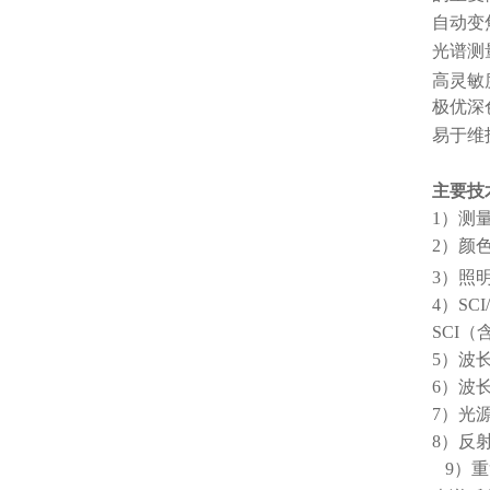
自动变
光谱测
高灵敏
极优深
易于维
主要技
1）测
2）颜色
3）照
4）SC
SCI（
5）
波
6）
波
7）
光
8）
反
9）