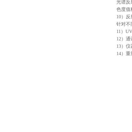
光谱反
色度值
1
0
）反
针对不
1
1
）U
1
2
）通讯
1
3
）仪
1
4
）重