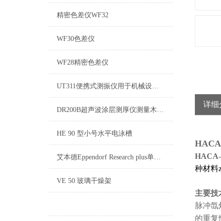
精密色差仪WF32
WF30色差仪
WF28精密色差仪
UT311便携式测振仪用于机械设备的振动位移、速度和加速度参数的测量
详细
DR200B超声波涂层测厚仪测量木材、塑料、玻璃表面涂层厚度
HE 90 型小号水平电泳槽
HAC
HACA
艾本德Eppendorf Research plus单道固定量程移液器
种材料z
VE 50 玻璃干燥架
主要技
脉冲氙
的重复